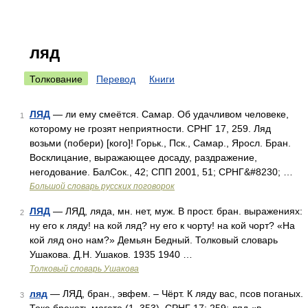
ляд
Толкование
Перевод
Книги
ЛЯД
— ли ему смеётся. Самар. Об удачливом человеке,
1
которому не грозят неприятности. СРНГ 17, 259. Ляд
возьми (побери) [кого]! Горьк., Пск., Самар., Яросл. Бран.
Восклицание, выражающее досаду, раздражение,
негодование. БалСок., 42; СПП 2001, 51; СРНГ&#8230; …
Большой словарь русских поговорок
ЛЯД
— ЛЯД, ляда, мн. нет, муж. В прост. бран. выражениях:
2
ну его к ляду! на кой ляд? ну его к чорту! на кой чорт? «На
кой ляд оно нам?» Демьян Бедный. Толковый словарь
Ушакова. Д.Н. Ушаков. 1935 1940 …
Толковый словарь Ушакова
ляд
— ЛЯД, бран., эвфем. – Чёрт. К ляду вас, псов поганых.
3