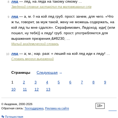
ляд
— ляд, на ляда на такому сякому …
8
Зведений словник застарілих та маловживаних слів
ляд
— а, м. ◊ на кой ляд груб. прост. зачем, для чего. «Что
9
ж ты, говорит, за муж такой, жену не можешь содержать, на
кой ляд ты мне сдался». Серафимович, Ледоход. иди{ (или
пошел, ну тебя)} к ляду! груб. прост. употребляется для
выражения презрения,&#8230; …
Малый академический словарь
ляд
— а; м.; нар. разг. = леший на кой ляд иди к ляду! …
10
Словарь многих выражений
Страницы
Следующая
→
1
2
3
4
5
6
7
8
9
10
11
12
13
© Академик, 2000-2026
18+
Обратная связь:
Техподдержка
,
Реклама на сайте
👣 Путешествия