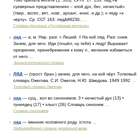
Токо брехать могете (1. 353). СРНГ 17: 259: ляд «в
суеверных представлениях – злой дух, бес, нечистый»
(твер., волог., вят., новг., арханг., енис. и др.); к ляду «к
чёрту». Ср. ССГ 163: ляд&#8230; …
Словарь трилогии «Государева вотчина»
ляд
— а; м. Нар. разг. = Леший. ◊ На кой ляд. Разг. сниж.
4
Зачем, для чего. Иди (пошёл, ну тебя) к ляду! Выражает
презрение, пренебрежение к кому л., желание избавиться
от него …
Энциклопедический словарь
ЛЯД
— (прост. бран.) зачем, для чего, на кой чёрт. Толковый
5
словарь Ожегова. С.И. Ожегов, Н.Ю. Шведова. 1949 1992 …
Толковый словарь Ожегова
ляд
— сущ., кол во синонимов: 3 • нечистый дух (13) •
6
тунеядец (17) • хлыст (26) Словарь синоним …
Словарь синонимов
ляд
— іменник чоловічого роду, істота …
7
Орфографічний словник української мови